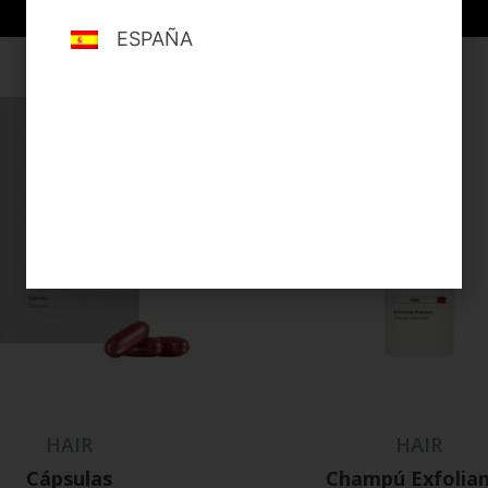
ESPAÑA
HAIR
HAIR
Cápsulas
Champú Exfolia