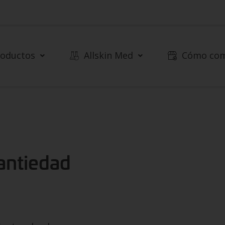
roductos
Allskin Med
Cómo co
antiedad