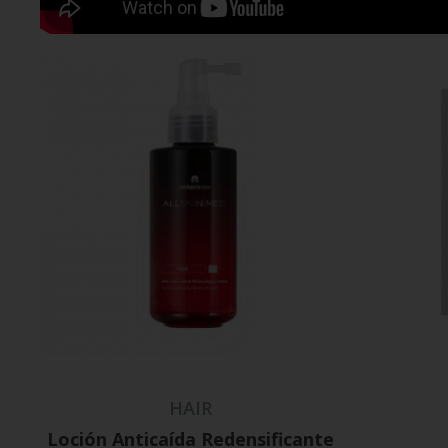
HAIR
Loción Anticaída Redensificante