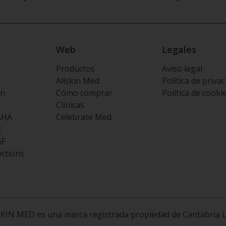
Web
Legales
Productos
Aviso legal
Allskin Med
Política de priva
on
Cómo comprar
Política de cooki
C
Clínicas
AHA
Celebrate Med
R
GF
ections
KIN MED es una marca registrada propiedad de Cantabria 