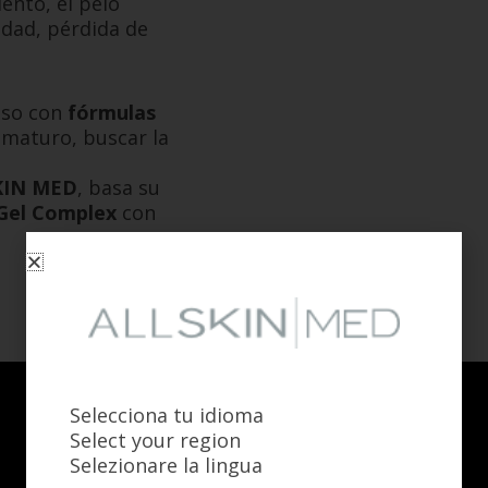
ento, el pelo
idad, pérdida de
eso con
fórmulas
ematuro, buscar la
SKIN MED
, basa su
Gel Complex
con
Selecciona tu idioma
Select your region
Selezionare la lingua