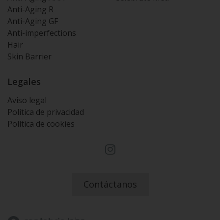
Anti-Aging R
Anti-Aging GF
Anti-imperfections
Hair
Skin Barrier
Legales
Aviso legal
Política de privacidad
Política de cookies
I
n
s
t
Contáctanos
a
g
r