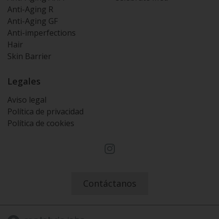
Anti-Aging R
Anti-Aging GF
Anti-imperfections
Hair
Skin Barrier
Legales
Aviso legal
Política de privacidad
Política de cookies
I
n
s
t
Contáctanos
a
g
r